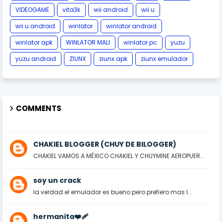
VIDEOGAME
vita3k
wii android
wii u
wii u android
winlator
winlator android
winlator apk
WINLATOR MALI
winlator pc
yuzu
yuzu android
ZIUNX
ziunx apk
ziunx emulador
COMMENTS
CHAKIEL BLOGGER (CHUY DE BILOGGER)
CHAKIEL VAMOS A MÉXICO CHAKIEL Y CHUYMINE AEROPUER...
soy un crack
la verdad el emulador es bueno pero prefiero mas l...
hermanita❤️‍🩹