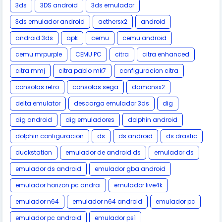
3ds
3DS android
3ds emulador
3ds emulador android
aethersx2
android
android 3ds
apk
cemu
cemu android
cemu mrpurple
CEMU PC
citra
citra enhanced
citra mmj
citra pablo mk7
configuracion citra
consolas retro
consolas sega
damonsx2
delta emulator
descarga emulador 3ds
dig
dig android
dig emuladores
dolphin android
dolphin configuracion
ds
ds android
ds drastic
duckstation
emulador de android ds
emulador ds
emulador ds android
emulador gba android
emulador horizon pc androi
emulador live4k
emulador n64
emulador n64 android
emulador pc
emulador pc android
emulador ps1