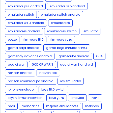
emulador ps2 android
emulador psp android
emulador switch
emulador switch android
emulador wii u android
emuladores
emuladores android
emuladores switch
emulator
epsxe
firmware 18.0
firmware yuzu
gama baja android
gama baja emulador n64
gameboy advance android
gamecube android
GBA
god of war
GOD OF WAR 3
god of war 3 android
horizon android
horizon apk
horizon emulador pc android
ios emulador
iphone emulador
keys 18.0 switch
keys y firmware switch
keys yuzu
lime 3ds
live4k
mali
mandarine
mejores emuladores
melonds