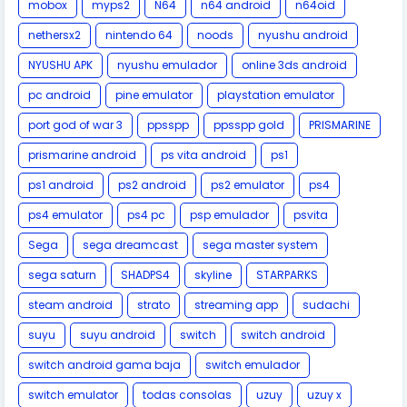
mobox
myps2
N64
n64 android
n64oid
nethersx2
nintendo 64
noods
nyushu android
NYUSHU APK
nyushu emulador
online 3ds android
pc android
pine emulator
playstation emulator
port god of war 3
ppsspp
ppsspp gold
PRISMARINE
prismarine android
ps vita android
ps1
ps1 android
ps2 android
ps2 emulator
ps4
ps4 emulator
ps4 pc
psp emulador
psvita
Sega
sega dreamcast
sega master system
sega saturn
SHADPS4
skyline
STARPARKS
steam android
strato
streaming app
sudachi
suyu
suyu android
switch
switch android
switch android gama baja
switch emulador
switch emulator
todas consolas
uzuy
uzuy x