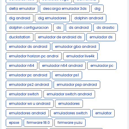
delta emulator
descarga emulador 3ds
dig
dig android
dig emuladores
dolphin android
dolphin configuracion
ds
ds android
ds drastic
duckstation
emulador de android ds
emulador ds
emulador ds android
emulador gba android
emulador horizon pc androi
emulador live4k
emulador n64
emulador n64 android
emulador pc
emulador pc android
emulador ps1
emulador ps2 android
emulador psp android
emulador switch
emulador switch android
emulador wii u android
emuladores
emuladores android
emuladores switch
emulator
epsxe
firmware 18.0
firmware yuzu