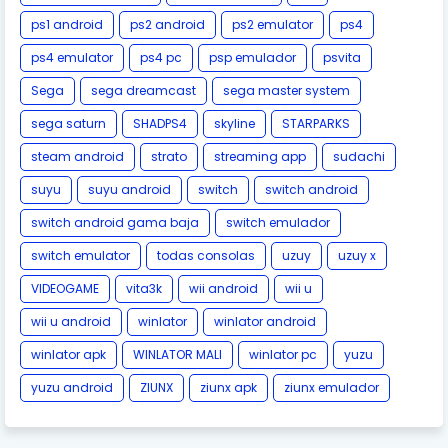
ps1 android
ps2 android
ps2 emulator
ps4
ps4 emulator
ps4 pc
psp emulador
psvita
Sega
sega dreamcast
sega master system
sega saturn
SHADPS4
skyline
STARPARKS
steam android
strato
streaming app
sudachi
suyu
suyu android
switch
switch android
switch android gama baja
switch emulador
switch emulator
todas consolas
uzuy
uzuy x
VIDEOGAME
vita3k
wii android
wii u
wii u android
winlator
winlator android
winlator apk
WINLATOR MALI
winlator pc
yuzu
yuzu android
ZIUNX
ziunx apk
ziunx emulador