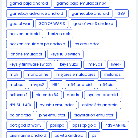
gama baja android
gama baja emulador n64
gameboy advance android
gamecube android
GBA
god of war
GOD OF WAR 3
god of war 3 android
horizon android
horizon apk
horizon emulador pc android
ios emulador
iphone emulador
keys 18.0 switch
keys y firmware switch
keys yuzu
lime 3ds
live4k
mali
mandarine
mejores emuladores
melonds
mobox
myps2
N64
n64 android
n64oid
nethersx2
nintendo 64
noods
nyushu android
NYUSHU APK
nyushu emulador
online 3ds android
pc android
pine emulator
playstation emulator
port god of war 3
ppsspp
ppsspp gold
PRISMARINE
prismarine android
ps vita android
ps1