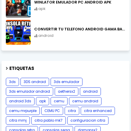
WINLATOR EMULADOR PC ANDROID APK
apk
CONVERTIR TU TELEFONO ANDROID GAMA BAJA EN CONSOLA CON DIG
android
ETIQUETAS
3ds
3DS android
3ds emulador
3ds emulador android
aethersx2
android
android 3ds
apk
cemu
cemu android
cemu mrpurple
CEMU PC
citra
citra enhanced
citra mmj
citra pablo mk7
configuracion citra
consolas retro
consolas sega
damonsx2